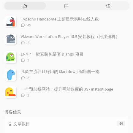
热
最
随
门
新
机
文
评
文
Typecho Handsome 主题显示实时在线人数
章
论
章
评
45
论
数：
VMware Workstation Player 15.5 安装教程（附注册机）
评
21
论
数：
LNMP 一键安装包部署 Django 项目
评
3
论
数：
几款主流并且好用的 Markdown 编辑器一览
评
2
论
数：
一个预加载网站，提升网站速度的 JS - instant.page
评
2
论
数：
博客信息
文章数目
84