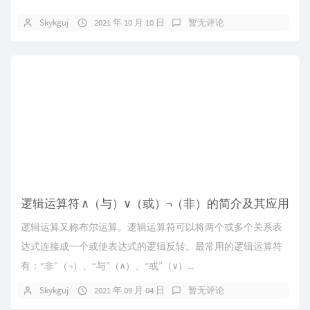
比较第二个、第三个乃至后面的字母。如...
Skykguj
2021 年 10 月 10 日
暂无评论
逻辑运算符 ∧（与）∨（或）¬（非）的简介及其应用
逻辑运算又称布尔运算。逻辑运算符可以将两个或多个关系表
达式连接成一个或使表达式的逻辑反转。最常用的逻辑运算符
有：“非”（¬）、“与”（∧）、“或”（∨）...
Skykguj
2021 年 09 月 04 日
暂无评论