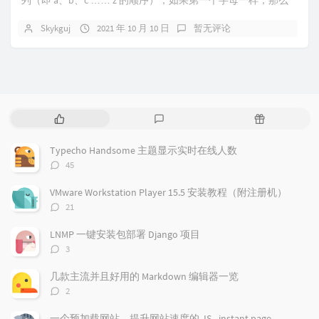
列（即 a、b、c …… z 的顺序）；如果第一个字母一样，那么
比较第二个、第三个乃至后面的字母。如...
Skykguj
2021 年 10 月 10 日
暂无评论
热
最
随
门
新
机
文
评
文
Typecho Handsome 主题显示实时在线人数
章
论
章
评
45
论
数：
VMware Workstation Player 15.5 安装教程（附注册机）
评
21
论
数：
LNMP 一键安装包部署 Django 项目
评
3
论
数：
几款主流并且好用的 Markdown 编辑器一览
评
2
论
数：
一个预加载网站，提升网站速度的 JS - instant.page