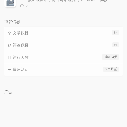
评
2
论
数：
博客信息
文章数目
84
评论数目
91
运行天数
5年164天
最后活动
3 个月前
广告