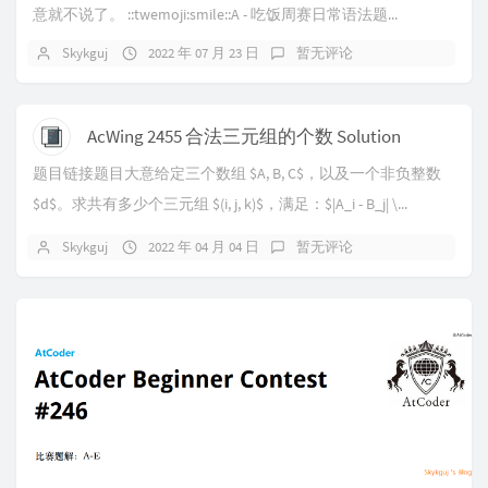
意就不说了。 ::twemoji:smile::A - 吃饭周赛日常语法题...
Skykguj
2022 年 07 月 23 日
暂无评论
AcWing 2455 合法三元组的个数 Solution
题目链接题目大意给定三个数组 $A, B, C$，以及一个非负整数
$d$。求共有多少个三元组 $(i, j, k)$，满足：$|A_i - B_j| \...
Skykguj
2022 年 04 月 04 日
暂无评论