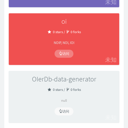
未知
oi
0 stars /
0 forks
NOIP, NOI, IOI
访问
未知
OIerDb-data-generator
0 stars /
0 forks
null
访问
未知