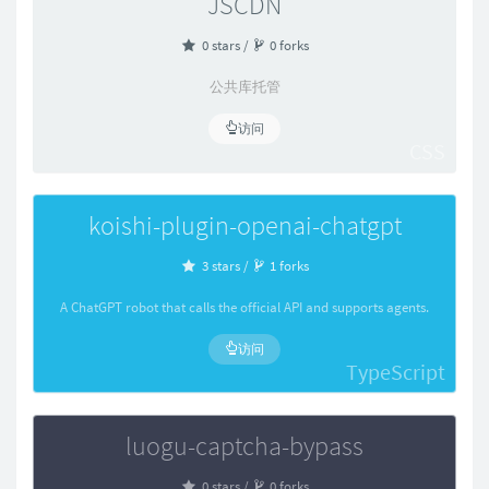
JSCDN
0 stars /
0 forks
公共库托管
访问
CSS
koishi-plugin-openai-chatgpt
3 stars /
1 forks
A ChatGPT robot that calls the official API and supports agents.
访问
TypeScript
luogu-captcha-bypass
0 stars /
0 forks