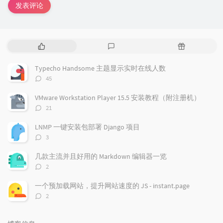
发表评论
热
最
随
门
新
机
文
评
文
Typecho Handsome 主题显示实时在线人数
章
论
章
评
45
论
数：
VMware Workstation Player 15.5 安装教程（附注册机）
评
21
论
数：
LNMP 一键安装包部署 Django 项目
评
3
论
数：
几款主流并且好用的 Markdown 编辑器一览
评
2
论
数：
一个预加载网站，提升网站速度的 JS - instant.page
评
2
论
数：