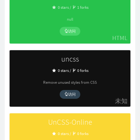
0 stars /
1 forks
null
访问
HTML
uncss
0 stars /
0 forks
Remove unused styles from CSS
访问
未知
UnCSS-Online
0 stars /
0 forks