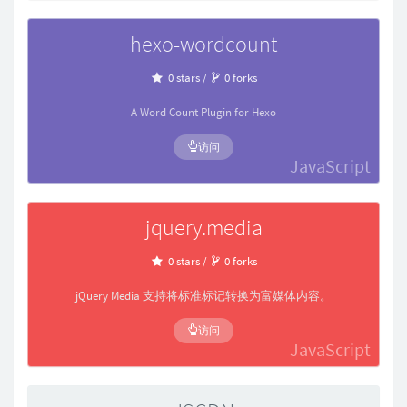
hexo-wordcount
0 stars /
0 forks
A Word Count Plugin for Hexo
访问
JavaScript
jquery.media
0 stars /
0 forks
jQuery Media 支持将标准标记转换为富媒体内容。
访问
JavaScript