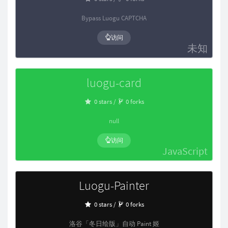
Bypass Luogu CAPTCHA
访问
未知
luogu-card
0 stars /
0 forks
null
访问
JavaScript
Luogu-Painter
0 stars /
0 forks
洛谷「冬日绘版」自动 Paint 姬