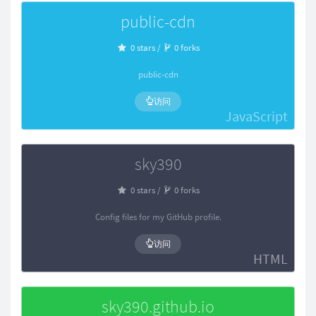
public-cdn
0 stars /
0 forks
public-cdn
访问
JavaScript
sky390
0 stars /
0 forks
Config files for my GitHub profile.
访问
HTML
sky390.github.io