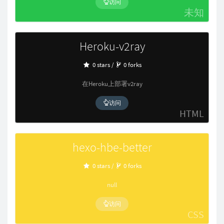
访问
未知
Heroku-v2ray
0 stars /
0 forks
在Heroku上部署v2ray
访问
HTML
hexo-hbe-better
0 stars /
0 forks
null
访问
CSS