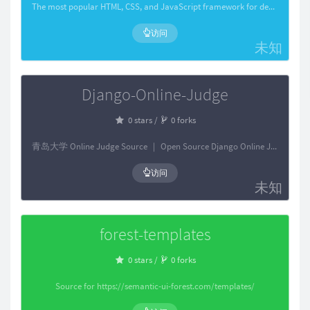
The most popular HTML, CSS, and JavaScript framework for developing responsive, mobile first projects on the web.
访问
未知
Django-Online-Judge
0 stars /
0 forks
青岛大学 Online Judge Source ｜ Open Source Django Online Judge.
访问
未知
forest-templates
0 stars /
0 forks
Source for https://semantic-ui-forest.com/templates/