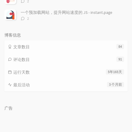
评
2
论
数：
一个预加载网站，提升网站速度的 JS - instant.page
评
2
论
数：
博客信息
文章数目
84
评论数目
91
运行天数
5年165天
最后活动
3 个月前
广告