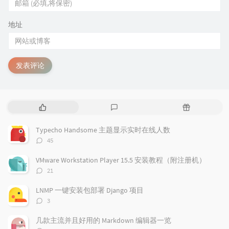
地址
发表评论
热
最
随
门
新
机
文
评
文
Typecho Handsome 主题显示实时在线人数
章
论
章
评
45
论
数：
VMware Workstation Player 15.5 安装教程（附注册机）
评
21
论
数：
LNMP 一键安装包部署 Django 项目
评
3
论
数：
几款主流并且好用的 Markdown 编辑器一览