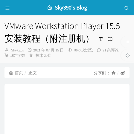
Sky390's Blog
VMware Workstation Player 15.5
安装教程（附注册机）
博
发
Skykguj
2021 年 07 月 15 日
7840 次浏览
21 条评论
主：
布
分
1574字数
技术杂烩
时
类：
间：
首页
正文
分享到：