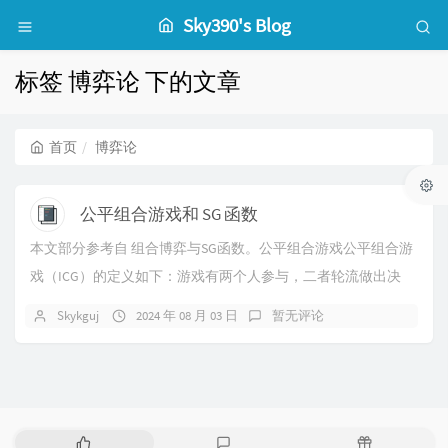
Sky390's Blog
标签 博弈论 下的文章
首页
博弈论
公平组合游戏和 SG 函数
本文部分参考自 组合博弈与SG函数。公平组合游戏公平组合游
戏（ICG）的定义如下：游戏有两个人参与，二者轮流做出决
策，双方均知道游戏的完整信息；任意一个游...
Skykguj
2024 年 08 月 03 日
暂无评论
热
最
随