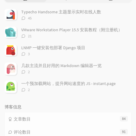
门
新
机
文
评
文
Typecho Handsome 主题显示实时在线人数
章
论
章
评
45
论
数：
VMware Workstation Player 15.5 安装教程（附注册机）
评
21
论
数：
LNMP 一键安装包部署 Django 项目
评
3
论
数：
几款主流并且好用的 Markdown 编辑器一览
评
2
论
数：
一个预加载网站，提升网站速度的 JS - instant.page
评
2
论
数：
博客信息
文章数目
84
评论数目
91