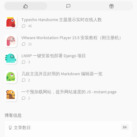
热
最
随
门
新
机
文
评
文
Typecho Handsome 主题显示实时在线人数
章
论
章
评
45
论
数：
VMware Workstation Player 15.5 安装教程（附注册机）
评
21
论
数：
LNMP 一键安装包部署 Django 项目
评
3
论
数：
几款主流并且好用的 Markdown 编辑器一览
评
2
论
数：
一个预加载网站，提升网站速度的 JS - instant.page
评
2
论
数：
博客信息
文章数目
84