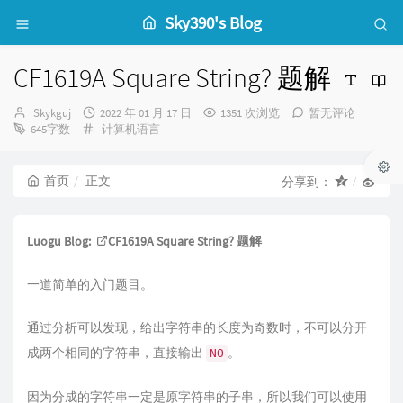
Sky390's Blog
CF1619A Square String? 题解
博
发
Skykguj
2022 年 01 月 17 日
1351 次浏览
暂无评论
主：
分
布
645字数
计算机语言
类：
时
间：
首页
正文
分享到：
Luogu Blog:
CF1619A Square String? 题解
一道简单的入门题目。
通过分析可以发现，给出字符串的长度为奇数时，不可以分开
成两个相同的字符串，直接输出
。
NO
因为分成的字符串一定是原字符串的子串，所以我们可以使用