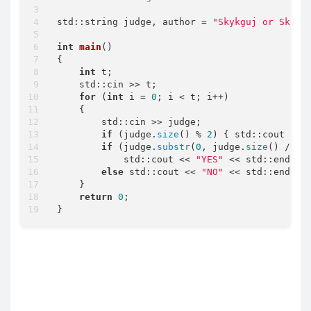
std::string judge, author = 
"Skykguj or Sky39
int
main
()
{

int
 t;

    std::cin >> t;

for
 (
int
 i = 
0
; i < t; i++)

    {

        std::cin >> judge;

if
 (judge.
size
() % 
2
) { std::cout << 
if
 (judge.
substr
(
0
, judge.
size
() / 
2
)
            std::cout << 
"YES"
 << std::endl;

else
 std::cout << 
"NO"
 << std::endl;

    }

return
0
;

}