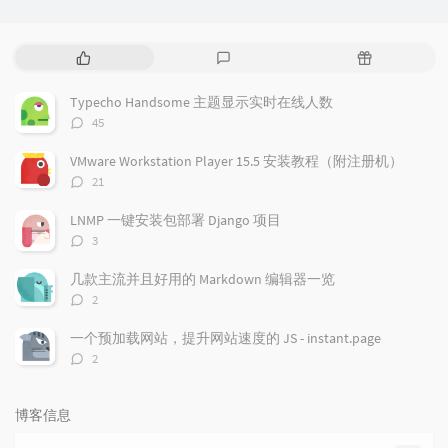
热
最
随
门
新
机
文
评
文
Typecho Handsome 主题显示实时在线人数
章
论
章
评
45
论
数：
VMware Workstation Player 15.5 安装教程（附注册机）
评
21
论
数：
LNMP 一键安装包部署 Django 项目
评
3
论
数：
几款主流并且好用的 Markdown 编辑器一览
评
2
论
数：
一个预加载网站，提升网站速度的 JS - instant.page
评
2
论
数：
博客信息