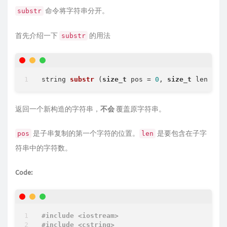
命令将字符串分开。
substr
首先介绍一下
的用法
substr
string 
substr
(
size_t
 pos = 
0
, 
size_t
 len = n
返回一个新构造的字符串，
不会
覆盖原字符串。
是子串复制的第一个字符的位置。
是要包含在子字
pos
len
符串中的字符数。
Code:
#
include
<iostream>
#
include
<cstring>