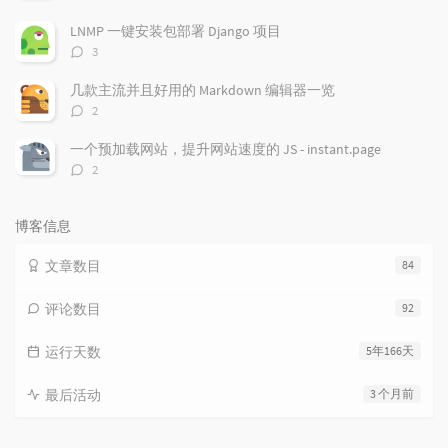
论
}

数：
LNMP 一键安装包部署 Django 项目
void
pushdown
(
int
 s)
{

评
3
    t[s << 
1
].v = 
min
(t[s << 
1
].v, t[s].tag);

论
    t[s << 
1
 | 
1
].v = 
min
(t[s << 
1
 | 
1
].v, t[s
数：
几款主流并且好用的 Markdown 编辑器一览
    t[s << 
1
].tag = 
min
(t[s << 
1
].tag, t[s].ta
评
2
    t[s << 
1
 | 
1
].tag = 
min
(t[s << 
1
 | 
1
].tag,
论
    t[s].tag = 
1e9
;

数：
一个预加载网站，提升网站速度的 JS - instant.page
}

评
2
论
void
update
(
int
 s, 
int
 l, 
int
 r, 
int
 L, 
int
 R
数：
if
 (L > R) 
return
;

if
 (L <= l && r <= R) {

博客信息
        t[s].v = 
min
(t[s].v, v);

        t[s].tag = 
min
(t[s].tag, v);

文章数目
84
return
;

    }

评论数目
92
pushdown
(s);

int
 mid = (l + r) >> 
1
;

if
 (L <= mid) 
update
(s << 
1
, l, mid, L, R,
运行天数
5年166天
if
 (R > mid) 
update
(s << 
1
 | 
1
, mid + 
1
, 
}

最后活动
3 个月前
void
getans
(
int
 s, 
int
 l, 
int
 r)
{

if
 (l == r) {
