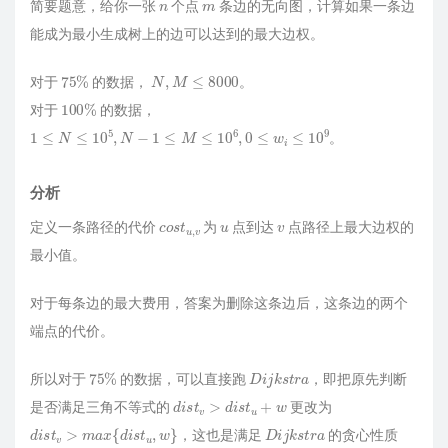
简要题意，给你一张
个点
条边的无向图，计算如果一条边
            dep[j] = dep[t] + 
1
;

            f[j][
0
] = t;

能成为最小生成树上的边可以达到的最大边权。
            g[j][
0
] = c[t];

for
 (
int
 k = 
1
; k <= 
21
; k ++ ) {

75
%
N
,
M
≤
8000
int
 fa = f[j][k - 
1
];

对于
的数据，
。
                f[j][k] = f[fa][k - 
1
];

100
%
对于
的数据，
                g[j][k] = 
merge
(g[j][k - 
1
], 
1
≤
N
≤
10
5
,
N
−
1
≤
M
≤
10
6
,
0
≤
w
i
≤
10
9
            }

。
            q.
push
(j);

        }

    }

分析
}

c
v
o
s
t
u
,
u
v
定义一条路径的代价
为
点到达
点路径上最大边权的
Queue 
getmin
(
int
 a, 
int
 b, 
int
 k)
{

最小值。
if
 (dep[a] < dep[b]) 
swap
(a, b);

int
 d = dep[a] - dep[b];

    Queue res = c[a];

对于每条边的最大费用，答案为删除这条边后，这条边的两个
for
 (
int
 i = 
0
; i <= 
21
; i ++ ) {

端点的代价。
if
 (d >> i & 
1
) {

            res = 
merge
(res, g[a][i], k);

            a = f[a][i];

75
%
D
i
j
k
s
t
r
a
所以对于
的数据，可以直接跑
，即把原先判断
        }

d
i
s
t
v
>
d
i
s
t
u
+
w
    }

是否满足三角不等式的
更改为
if
 (a == b) 
return
 res;

d
i
s
t
v
>
m
a
x
{
d
i
s
t
u
,
w
}
D
i
j
k
s
t
r
a
，这也是满足
的贪心性质
    res = 
merge
(res, c[b], k);
