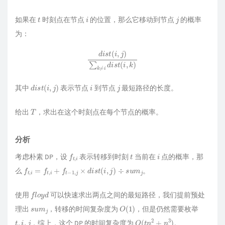
printf
(
"%d\n"
, ans.
size
());

for
 (
int
 i = 
0
; i < ans.
size
(); i ++ ) {

t
i
j
for
 (
int
 j = 
0
; j < ans[i].
size
(); j +
如果在
时刻点在节点
的位置，那么它移动到节点
的概率
printf
(
"%d "
, ans[i][j]);

为：
        }

puts
(
""
);

d
i
s
t
(
i
,
j
)
∑
k
≠
i
d
i
s
t
(
i
,
k
)
    }

return
0
;

}
d
i
s
t
(
i
,
j
)
i
j
其中
表示节点
到节点
最短路径的长度。
T
给出
，求出在这个时刻点在每个节点的概率。
分析
f
t
,
i
t
i
考虑朴素 DP，设
表示转移到时刻
当前在
点的概率，那
f
t
,
i
=
f
t
,
i
+
f
t
−
1
,
j
×
d
i
s
t
(
i
,
j
)
÷
s
u
m
j
么
。
f
l
o
y
d
使用
可以快速求出两点之间的最短路径，我们提前预处
s
u
m
j
O
(
1
)
理出
，转移的时间复杂度为
，但是仍然需要枚举
t
,
i
,
j
O
(
t
n
2
+
n
3
)
，综上，这个 DP 的时间复杂度为
。