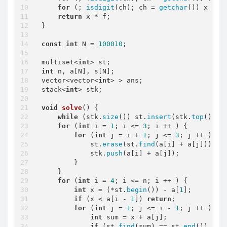
for
 (; 
isdigit
(ch); ch = 
getchar
()) x = (
return
 x * f;

}

const
int
 N = 
100010
;

multiset<
int
int
 n, a[N], s[N];

vector<vector<
int
> > ans;

stack<
int
> stk;

void
solve
()
{

while
 (stk.
size
()) st.
insert
(stk.
top
()), 
for
 (
int
 i = 
1
; i <= 
3
; i ++ ) {

for
 (
int
 j = i + 
1
; j <= 
3
; j ++ ) {

            st.
erase
(st.
find
(a[i] + a[j]));

            stk.
push
(a[i] + a[j]);

        }

    }

for
 (
int
 i = 
4
; i <= n; i ++ ) {

int
 x = (*st.
begin
()) - a[
1
];

if
 (x < a[i - 
1
]) 
return
;

for
 (
int
 j = 
1
; j <= i - 
1
; j ++ ) {

int
 sum = x + a[j];

if
 (st.
find
(sum) == st.
end
()) 
ret