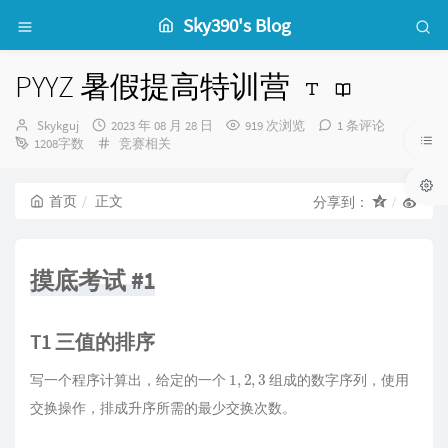
Sky390's Blog
PYYZ 暑假提高特训营
博
发
Skykguj
2023 年 08 月 28 日
919 次浏览
1 条评论
主：
布
分
1208字数
竞赛相关
时
类：
间：
首页
正文
分享到：
摸底考试 #1
T1 三值的排序
1
,
2
,
3
写一个程序计算出，给定的一个
组成的数字序列，使用
交换操作，排成升序所需的最少交换次数。