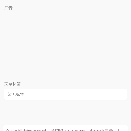
        a[id[l]] = t[s].v;

广告
return
;

    }

pushdown
(s);

int
 mid = (l + r) >> 
1
;

getans
(s << 
1
, l, mid);

getans
(s << 
1
 | 
1
, mid + 
1
, r);

}

void
upd
(
int
 x, 
int
 y, 
int
 w)
{

while
 (top[x] != top[y]) {

if
 (dep[top[x]] < dep[top[y]]) 
swap
(x,
update
(
1
, 
1
, tim, dfn[top[x]], dfn[x],
        x = fa[top[x]][
0
];

    }

if
 (dep[x] > dep[y]) 
swap
(x, y);

文章标签
update
(
1
, 
1
, tim, dfn[x] + 
1
, dfn[y], w);

}

暂无标签
int
main
()
{

    n = 
read
();

    m = 
read
();

    nq = 
log2
(n);

for
 (
int
 i = 
1
, u, v, w; i <= m; i++) {

© 2026 All rights reserved. |
鲁ICP备2021005821号
|
本站由雨云提供计算服务