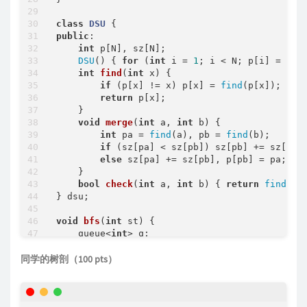
class
DSU
 {
public
:

int
 p[N], sz[N];

DSU
() { 
for
 (
int
 i = 
1
; i < N; p[i] = i, 
int
find
(
int
 x)
{

if
 (p[x] != x) p[x] = 
find
(p[x]);

return
 p[x];

    }

void
merge
(
int
 a, 
int
 b)
{

int
 pa = 
find
(a), pb = 
find
(b);

if
 (sz[pa] < sz[pb]) sz[pb] += sz[pa],
else
 sz[pa] += sz[pb], p[pb] = pa;

    }

bool
check
(
int
 a, 
int
 b)
{ 
return
find
(a)
} dsu;

void
bfs
(
int
 st)
{

    queue<
int
> q;

    q.
push
(st);

    dep[st] = 
1
;

同学的树剖（100 pts）
while
 (q.
size
()) {

auto
 t = q.
front
(); q.
pop
();

for
 (
int
 i = h[t]; i; i = ne[i]) {
