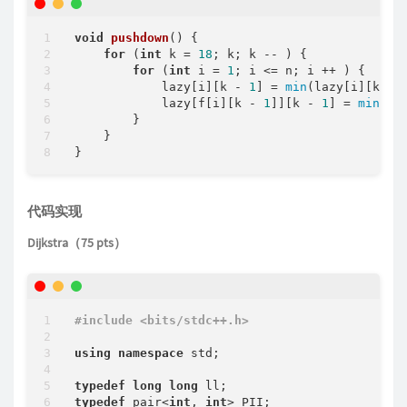
void
pushdown
()
{

for
 (
int
 k = 
18
; k; k -- ) {

for
 (
int
 i = 
1
; i <= n; i ++ ) {

            lazy[i][k - 
1
] = 
min
(lazy[i][k - 
            lazy[f[i][k - 
1
]][k - 
1
] = 
min
(la
        }

    }

}
代码实现
Dijkstra（75 pts）
#
include
<bits/stdc++.h>
using
namespace
 std;

typedef
long
long
typedef
 pair<
int
, 
int
> PII;
