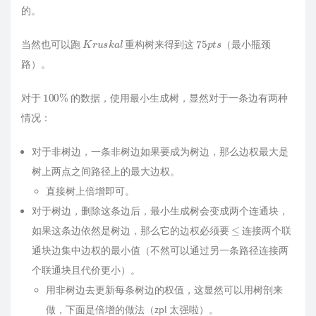
for
 (
int
 i = 
21
; i >= 
0
; i -- ) {

的。
if
 (f[a][i] == f[b][i]) 
continue
;

        res = 
merge
(res, g[a][i], k);

K
r
u
s
k
a
l
75
p
t
s
当然也可以跑
        res = 
重构树来得到这
merge
(res, g[b][i], k);

（最小瓶颈
        a = f[a][i], b = f[b][i];

路）。
    }

    res = 
merge
(res, g[a][
0
], k);

100
%
return
 res;

对于
的数据，使用最小生成树，显然对于一条边有两种
}

情况：
signed
main
()
{

    n = 
read
(), m = 
read
(), q = 
read
();

对于非树边，一条非树边如果要成为树边，那么边权最大是
for
 (
int
 i = 
1
; i < n; i ++ ) {

树上两点之间路径上的最大边权。
int
 a = 
read
(), b = 
read
();

add
(a, b), 
add
(b, a);

直接树上倍增即可。
    }

for
 (
int
 i = 
1
; i <= m; i ++ ) {

对于树边，删除这条边后，最小生成树会变成两个连通块，
int
 live_ = 
read
();

≤
如果这条边依然是树边，那么它的边权必须要
连接两个联
        c[live_].
push
(i);

    }

通块边集中边权的最小值（不然可以通过另一条路径连接两
bfs
(
1
);

个联通块且代价更小）。
while
 (q -- ) {

int
 a = 
read
(), b = 
read
(), k = 
read
()
用非树边去更新每条树边的权值，这显然可以用树剖来
        Queue ans = 
getmin
(a, b, k);

做，下面是倍增的做法（zpl 太强啦）。
if
 (ans.
size
() == 
0
) 
puts
(
"0"
);
