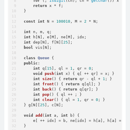
for
 (; 
isdigit
(ch); ch = 
getchar
()) x = (
return
 x * f;

}

const
int
 N = 
100010
, M = 
2
 * N;

int
int
int
 dep[N], f[N][
25
bool
 vis[N];

class
Queue
 {
public
:

int
 q[
15
], ql = 
1
, qr = 
0
;

void
push
(
int
 x)
{ q[ ++ qr] = x; }

int
size
()
{ 
return
 qr - ql + 
1
; }

int
front
()
{ 
return
 q[ql]; }

int
back
()
{ 
return
 q[qr]; }

int
pop
()
{ ql ++ ; }

int
clear
()
{ ql = 
1
, qr = 
0
; }

} g[N][
25
], c[N];

void
add
(
int
 a, 
int
 b)
{

    e[ ++ idx] = b, ne[idx] = h[a], h[a] = idx
}
