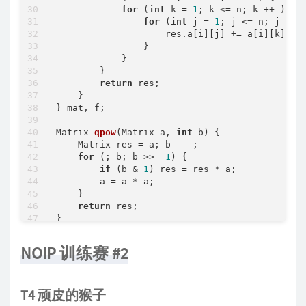
for
 (
int
 k = 
1
; k <= n; k ++ ) {

for
 (
int
 j = 
1
; j <= n; j ++ )
                    res.a[i][j] += a[i][k] * b
                }

            }

        }

return
 res;

    } 

} mat, f;

Matrix 
qpow
(Matrix a, 
int
 b)
{

    Matrix res = a; b -- ;

for
 (; b; b >>= 
1
) {

if
 (b & 
1
) res = res * a;

        a = a * a;

    }

return
 res;

}

signed
main
()
{

NOIP 训练赛 #2
    n = 
read
(), hyl = 
read
();

for
 (
int
 i = 
1
; i <= n; i ++ ) 
scanf
(
"%lf
for
 (
int
 i = 
1
; i <= n; i ++ ) {

T4 顽皮的猴子
for
 (
int
 j = 
1
; j <= n; j ++ ) {

            g[i][j] = 
read
();
