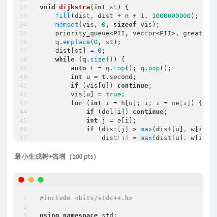
void
dijkstra
(
int
 st)
{

fill
(dist, dist + n + 
1
, 
1000000000
);

memset
(vis, 
0
, 
sizeof
 vis);

    priority_queue<PII, vector<PII>, greater<P
    q.
emplace
(
0
, st);

    dist[st] = 
0
;

while
 (q.
size
()) {

auto
 t = q.
top
(); q.
pop
();

int
 u = t.second;

if
 (vis[u]) 
continue
;

        vis[u] = 
true
;

for
 (
int
 i = h[u]; i; i = ne[i]) {

if
 (del[i]) 
continue
;

int
 j = e[i];

if
 (dist[j] > 
max
(dist[u], w[i])) 
                dist[j] = 
max
(dist[u], w[i]);

                q.
emplace
(dist[j], j);

            }

最小生成树+倍增（100 pts）
        }

    }

}

#
include
<bits/stdc++.h>
int
main
()
{

    n = 
read
(), m = 
read
();

using
namespace
 std;

for
 (
int
 i = 
1
; i <= m; i ++ ) {
