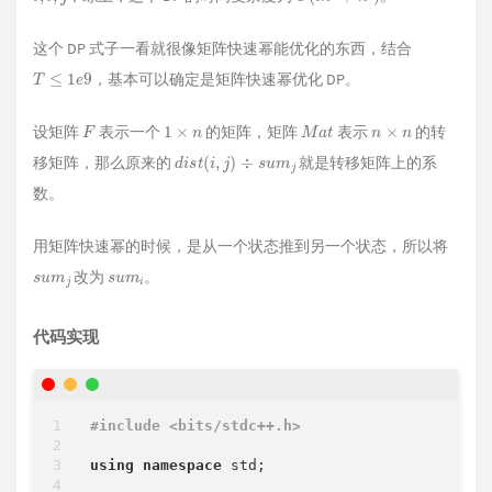
这个 DP 式子一看就很像矩阵快速幂能优化的东西，结合
T
≤
1
e
9
，基本可以确定是矩阵快速幂优化 DP。
F
1
×
n
M
a
t
n
×
n
设矩阵
表示一个
的矩阵，矩阵
表示
的转
d
i
s
t
(
i
,
j
)
÷
s
u
m
j
移矩阵，那么原来的
就是转移矩阵上的系
数。
用矩阵快速幂的时候，是从一个状态推到另一个状态，所以将
s
u
m
j
s
u
m
i
改为
。
代码实现
#
include
<bits/stdc++.h>
using
namespace
 std;
