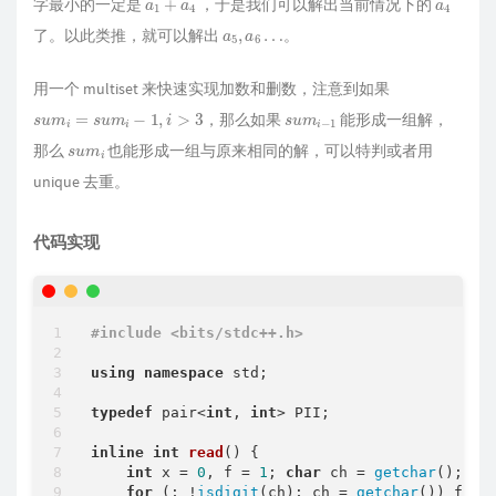
字最小的一定是
，于是我们可以解出当前情况下的
a
5
,
a
6
…
了。以此类推，就可以解出
。
用一个 multiset 来快速实现加数和删数，注意到如果
s
u
m
i
=
s
u
m
i
−
1
,
i
>
3
s
u
m
i
−
1
，那么如果
能形成一组解，
s
u
m
i
那么
也能形成一组与原来相同的解，可以特判或者用
unique​ 去重。
代码实现
#
include
<bits/stdc++.h>
using
namespace
 std;

typedef
 pair<
int
, 
int
> PII;

inline
int
read
()
{

int
 x = 
0
, f = 
1
; 
char
 ch = 
getchar
();

for
 (; !
isdigit
(ch); ch = 
getchar
()) f -=