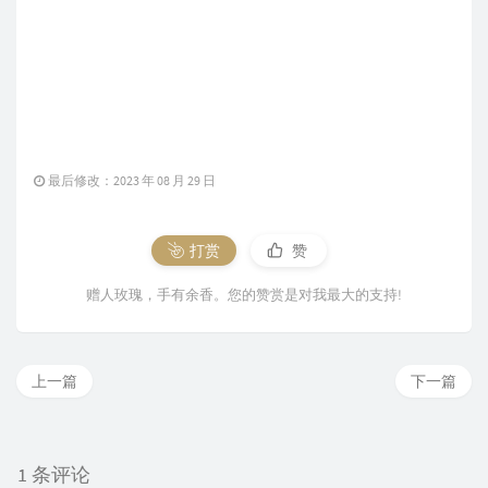
sort
(qu + 
1
, qu + 
1
 + m, cmp);

    }

for
 (
int
 i = 
1
; i <= n; i++) fat[i] = i;

}

for
 (
int
 i = 
1
, x, y; i <= m; i++) {

        x = qu[i].u, y = qu[i].v;

void
modify
(
int
 a, 
int
 b, 
int
 c)
{

        x = 
find
(x), y = 
find
(y);

if
 (dep[a] < dep[b]) 
swap
(a, b);

if
 (x != y) {

int
 d = dep[a] - dep[b], res = 
0
;

            fat[x] = y;

for
 (
int
 i = 
18
; i >= 
0
; i -- ) (d >> i &
            vks[i] = 
true
;

if
 (a == b) 
return
;

add
(qu[i].u, qu[i].v, qu[i].w);

for
 (
int
 i = 
18
; i >= 
0
; i -- ) {

add
(qu[i].v, qu[i].u, qu[i].w);

最后修改：2023 年 08 月 29 日
if
 (f[a][i] == f[b][i]) 
continue
;

        }

        lazy[a][i] = 
min
(lazy[a][i], c);

    }

        lazy[b][i] = 
min
(lazy[b][i], c);

}

        a = f[a][i], b = f[b][i];

打赏
赞
    }

void
bfs
(
int
 s)
{

    lazy[a][
0
] = 
min
(lazy[a][
0
], c);

赠人玫瑰，手有余香。您的赞赏是对我最大的支持!
    dep[s] = 
1
;

    lazy[b][
0
] = 
min
(lazy[b][
0
], c);

    q.
push
(s);

}

while
 (!q.
empty
()) {

int
 x = q.
front
(); q.
pop
();

void
pushdown
()
{

for
 (
int
 i = head[x]; i; i = e[i].nxt)
for
 (
int
 k = 
18
; k; k -- ) {

上一篇
下一篇
int
 v = e[i].v;

for
 (
int
 i = 
1
; i <= n; i ++ ) {

if
 (dep[v]) 
continue
;

            lazy[i][k - 
1
] = 
min
(lazy[i][k - 
            dep[v] = dep[x] + 
1
;

            lazy[f[i][k - 
1
]][k - 
1
] = 
min
(la
            fa[v][
0
] = x;

        }

1 条评论
            dis[v][
0
] = e[i].w;

    }
