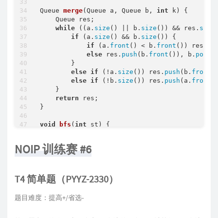
Queue 
merge
(Queue a, Queue b, 
int
 k)
{

    Queue res;

while
 ((a.
size
() || b.
size
()) && res.
size
if
 (a.
size
() && b.
size
()) {

if
 (a.
front
() < b.
front
()) res.
pu
else
 res.
push
(b.
front
()), b.
pop
();
        }

else
if
 (!a.
size
()) res.
push
(b.
front
(
else
if
 (!b.
size
()) res.
push
(a.
front
(
    }

return
 res;

}

void
bfs
(
int
 st)
{

    queue<
int
> q;

    q.
push
(st);

NOIP 训练赛 #6
    dep[st] = 
1
;

    vis[st] = 
true
;

while
 (q.
size
()) {

T4 简单题（PYYZ-2330）
auto
 t = q.
front
(); q.
pop
();

for
 (
int
 i = h[t]; i; i = ne[i]) {

int
 j = e[i];

题目难度：提高+/省选-
if
 (vis[j]) 
continue
;

            vis[j] = 
true
;

n
m