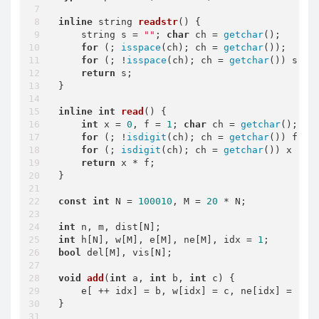
inline
 string 
readstr
()
{

    string s = 
""
; 
char
 ch = 
getchar
();

for
 (; 
isspace
(ch); ch = 
getchar
());

for
 (; !
isspace
(ch); ch = 
getchar
()) s.
pu
return
 s;

}

inline
int
read
()
{

int
 x = 
0
, f = 
1
; 
char
 ch = 
getchar
();

for
 (; !
isdigit
(ch); ch = 
getchar
()) f -=
for
 (; 
isdigit
(ch); ch = 
getchar
()) x = (
return
 x * f;

}

const
int
 N = 
100010
, M = 
20
 * N;

int
int
 h[N], w[M], e[M], ne[M], idx = 
1
bool
 del[M], vis[N];

void
add
(
int
 a, 
int
 b, 
int
 c)
{

    e[ ++ idx] = b, w[idx] = c, ne[idx] = h[a]
}
