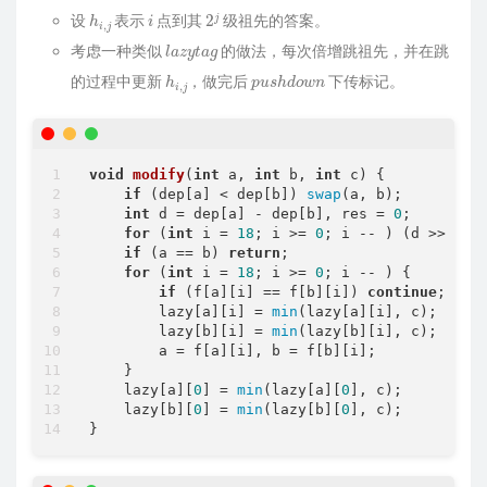
h
i
,
j
i
2
j
else
 {

设
表示
点到其
级祖先的答案。
printf
(
"%d "
, 
min
(k, ans.
size
()));
l
a
z
y
t
a
g
考虑一种类似
for
的做法，每次倍增跳祖先，并在跳
 (
int
 i = ans.ql; i <= ans.qr;
h
i
,
j
puts
(
""
p
);

u
s
h
d
o
w
n
的过程中更新
，做完后
下传标记。
        }

    }

return
0
;

}
void
modify
(
int
 a, 
int
 b, 
int
 c)
{

if
 (dep[a] < dep[b]) 
swap
(a, b);

int
 d = dep[a] - dep[b], res = 
0
;

for
 (
int
 i = 
18
; i >= 
0
; i -- ) (d >> i &
if
 (a == b) 
return
;

for
 (
int
 i = 
18
; i >= 
0
; i -- ) {

if
 (f[a][i] == f[b][i]) 
continue
;

        lazy[a][i] = 
min
(lazy[a][i], c);

        lazy[b][i] = 
min
(lazy[b][i], c);

        a = f[a][i], b = f[b][i];

    }

    lazy[a][
0
] = 
min
(lazy[a][
0
], c);

    lazy[b][
0
] = 
min
(lazy[b][
0
], c);

}