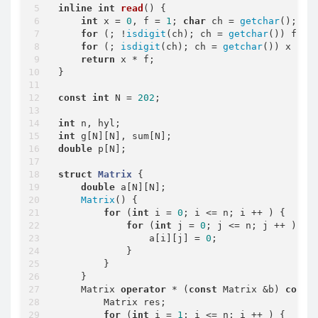
inline
int
read
()
{

int
 x = 
0
, f = 
1
; 
char
 ch = 
getchar
();

for
 (; !
isdigit
(ch); ch = 
getchar
()) f -=
for
 (; 
isdigit
(ch); ch = 
getchar
()) x = (
return
 x * f;

}

const
int
 N = 
202
;

int
int
double
 p[N];

struct
Matrix
 {
double
 a[N][N];

Matrix
() {

for
 (
int
 i = 
0
; i <= n; i ++ ) {

for
 (
int
 j = 
0
; j <= n; j ++ ) {

                a[i][j] = 
0
;

            }

        }

    }

    Matrix 
operator
 * (
const
 Matrix &b) 
const
 
        Matrix res;

for
 (
int
 i = 
1
; i <= n; i ++ ) {
