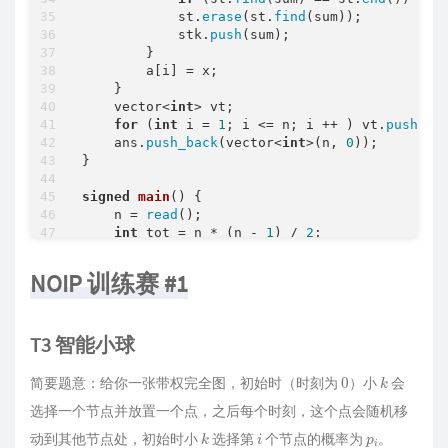
            st.
erase
(st.
find
(sum));

            stk.
push
(sum);

        }

        a[i] = x;

    }

    vector<
int
> vt;

for
 (
int
 i = 
1
; i <= n; i ++ ) vt.
push_ba
    ans.
push_back
(vector<
int
>(n, 
0
));

}

signed
main
()
{

    n = 
read
();

int
 tot = n * (n - 
1
) / 
2
;

for
 (
int
 i = 
1
; i <= tot; i ++ ) s[i] = 
r
sort
(s + 
1
, s + tot + 
1
);

NOIP 训练赛 #1
for
 (
int
 i = 
3
; i <= n; i ++ ) {

int
 t = s[
1
] + s[
2
] + s[i];

if
 (t & 
1
) 
continue
;

T3 智能小球
int
 x = t / 
2
;

        a[
1
] = x - s[i], a[
2
] = s[
1
] - a[
1
], 
0
k
if
 (a[
1
] <= 
0
) 
continue
;

简要题意：给你一张带权完全图，初始时（时刻为
）小
会
solve
();

选择一个节点并放置一个点，之后每个时刻，这个点会随机移
    }

k
i
p
i
    ans.
erase
(
unique
(ans.
begin
(), ans.
end
()),
动到其他节点处，初始时小
选择第
个节点的概率为
。