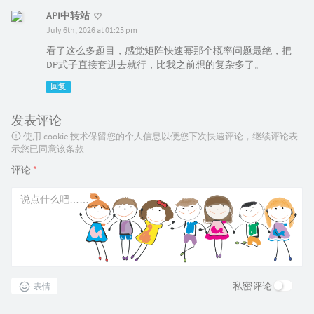
            q.
push
(v);

}

API中转站
for
 (
int
 j = 
1
; j <= nq; j++)

                fa[v][j] = fa[fa[v][j - 
1
]][j
July 6th, 2026 at 01:25 pm
int
main
()
{

                           dis[v][j] = 
max
(di
    n = 
read
(), m = 
read
();

看了这么多题目，感觉矩阵快速幂那个概率问题最绝，把
        }

for
 (
int
 i = 
1
; i <= m; i ++ ) {

DP式子直接套进去就行，比我之前想的复杂多了。
    }

int
 a = 
read
(), b = 
read
(), c = 
read
()
}

        edges[i] = 
Edge
(a, b, c, i);

回复
    }

void
dfs1
(
int
 x, 
int
 fa)
{

kruskal
();

    siz[x] = 
1
;

发表评论
bfs
(
1
);

for
 (
int
 i = head[x]; i; i = e[i].nxt) {

for
 (
int
 i = 
1
; i <= n; i ++ ) 
fill
(lazy[
使用 cookie 技术保留您的个人信息以便您下次快速评论，继续评论表
int
 v = e[i].v;

for
 (
int
 i = 
1
; i <= m; i ++ ) {

示您已同意该条款
if
 (v == fa) 
continue
;

if
 (!in_tree[i]) {

dfs1
(v, x);

评论
*
int
 a = edges[i].a, b = edges[i].b
        siz[x] += siz[v];

            ans[edges[i].id] = 
get_max
(a, b);

if
 (siz[v] > siz[son[x]]) son[x] = v;

modify
(a, b, c);

    }

        }

}

    }

pushdown
();

void
dfs2
(
int
 x, 
int
 t)
{

for
 (
int
 i = 
2
; i <= n; i ++ ) ans[fa_edg
    top[x] = t;

for
 (
int
 i = 
1
; i <= m; i ++ ) 
printf
(
"%d
    dfn[x] = ++tim;

return
0
;

    id[tim] = x;

}
私密评论
表情
if
 (son[x]) 
dfs2
(son[x], t);

for
 (
int
 i = head[x]; i; i = e[i].nxt) {
