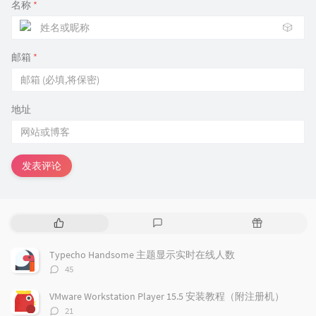
名称
*
int
 v = e[i].v;

if
 (v != fa[x][
0
] && v != son[x]) 
dfs
🎲
    }

}

邮箱
*
void
build
(
int
 s, 
int
 l, 
int
 r)
{

    t[s].v = 
1e9
;

    t[s].tag = 
1e9
;

if
 (l == r) 
return
;

地址
int
 mid = (l + r) >> 
1
;

build
(s << 
1
, l, mid);

build
(s << 
1
 | 
1
, mid + 
1
, r);

}

发表评论
int
qdis
(
int
 x, 
int
 y)
{

int
 t = 
0
;

if
 (dep[x] > dep[y]) 
swap
(x, y);

for
 (
int
 i = nq; i >= 
0
; i--)

热
最
随
if
 (dep[fa[y][i]] >= dep[x])

门
新
机
            t = 
max
(t, dis[y][i]), y = fa[y][i
文
评
文
Typecho Handsome 主题显示实时在线人数
if
 (x == y) 
return
 t;

章
论
章
评
45
for
 (
int
 i = nq; i >= 
0
; i--)

论
if
 (fa[x][i] != fa[y][i])

数：
VMware Workstation Player 15.5 安装教程（附注册机）
            t = 
max
({t, dis[x][i], dis[y][i]})
评
return
max
({t, dis[x][
0
], dis[y][
0
]});

21