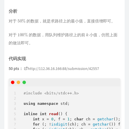
        }

    }

分析
for
 (
int
 k = 
1
; k <= n; k ++ ) {

50
%
for
 (
int
 i = 
1
; i <= n; i ++ ) {

对于
的数据，就是求路径上的最小值，直接倍增即可。
for
 (
int
 j = 
1
; j <= n; j ++ ) {

                g[i][j] = 
min
(g[i][j], g[i][k]
100
%
k
对于
的数据，用队列维护路径上的前
小值，仿照上面
            }

        }

的做法即可。
    }

for
 (
int
 i = 
1
; i <= n; i ++ ) {

for
 (
int
 j = 
1
; j <= n; j ++ ) {

代码实现
            sum[i] += g[i][j];

        }

50 pts：
http://112.36.16.166:88/submission/42557
    }

for
 (
int
 i = 
1
; i <= n; i ++ ) {

for
 (
int
 j = 
1
; j <= n; j ++ ) {

            mat.a[i][j] = (
double
)g[i][j] / su
        }

#
include
<bits/stdc++.h>
    } 

for
 (
int
 i = 
1
; i <= n; i ++ ) f.a[
1
][i] =
using
namespace
 std;

    Matrix ans = f * 
qpow
(mat, hyl);

for
 (
int
 i = 
1
; i <= n; i ++ ) 
printf
(
"%.
inline
int
read
()
{

return
0
;

int
 x = 
0
, f = 
1
; 
char
 ch = 
getchar
();

}
for
 (; !
isdigit
(ch); ch = 
getchar
()) f -=