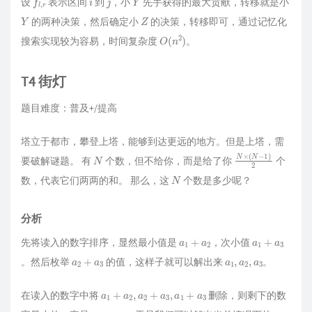
设
表示区间
到
，小
先手获得的最大贡献，转移就是小
Y
Z
的两种决策，然后确定小
的决策，转移即可，通过记忆化
O
(
n
2
)
搜索实现较为容易，时间复杂度
。
T4 街灯
题目难度：普及+/提高
塔立于都市，攀登上塔，能够到达更远的地方。但是上塔，需
N
N
2
×
(
N
−
1
)
要破解谜题。 有
个数，但不给你，而是给了你
个
N
数，代表它们两两的和。 那么，这
个数是多少呢？
分析
a
1
+
a
2
a
1
+
a
3
先将读入的数字排序，显然最小值是
，次小值
a
2
+
a
3
a
1
,
a
2
,
a
3
。然后枚举
的值，这样子就可以解出来
。
a
1
+
a
2
,
a
2
+
a
3
,
a
1
+
a
3
在读入的数字中将
删除，则剩下的数
a
1
+
a
4
a
4