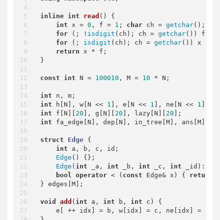
int
 a = 
read
(), b = 
read
(), c = 
read
()
inline
int
read
()
{

add
(a, b, c), 
add
(b, a, c);

int
 x = 
0
, f = 
1
; 
char
 ch = 
getchar
();

    }

for
 (; !
isdigit
(ch); ch = 
getchar
()) f -=
for
 (
int
 i = 
2
; i <= idx; i += 
2
) {

for
 (; 
isdigit
(ch); ch = 
getchar
()) x = (
        del[i] = del[i ^ 
1
] = 
true
;

return
 x * f;

dijkstra
(e[i]);

}

printf
(
"%d\n"
, dist[e[i ^ 
1
]]);

        del[i] = del[i ^ 
1
] = 
false
;

const
int
 N = 
100010
, M = 
10
 * N;

    } 

return
0
;

int
}
int
 h[N], w[N << 
1
], e[N << 
1
], ne[N << 
1
], i
int
 f[N][
20
], g[N][
20
], lazy[N][
20
int
 fa_edge[N], dep[N], in_tree[M], ans[M], e
struct
Edge
 {
int
 a, b, c, id;

Edge
() {};

Edge
(
int
 _a, 
int
 _b, 
int
 _c, 
int
 _id): 
a
(
bool
operator
 < (
const
 Edge& x) { 
return
 
} edges[M];

void
add
(
int
 a, 
int
 b, 
int
 c)
{

    e[ ++ idx] = b, w[idx] = c, ne[idx] = h[a]
}
