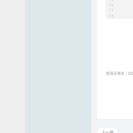
	
	
	
} tp,
int
最后修改：2023 
}

void
	
}

sign
上一篇