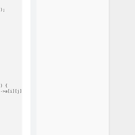
);

) {

s
->a[i][j] + tmp.a[i][k] * b.a[k][j] % mod) % mod;
