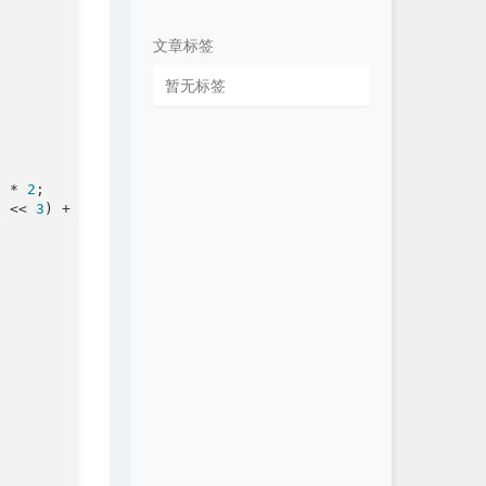
文章标签
暂无标签
) * 
2
;

x << 
3
) + (ch ^ 
48
);
