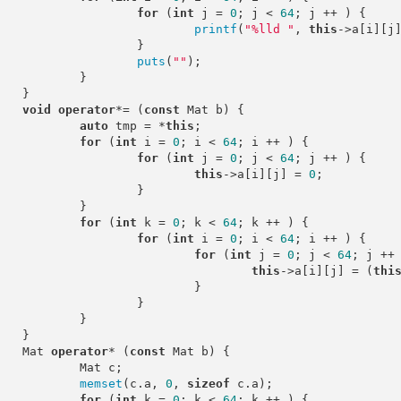
for
 (
int
 j = 
0
; j < 
64
; j ++ ) {

printf
(
"%lld "
, 
this
->a[i][j]
		}

puts
(
""
);

	}

}

void
operator
*= (
const
 Mat b) {

auto
 tmp = *
this
;

for
 (
int
 i = 
0
; i < 
64
; i ++ ) {

for
 (
int
 j = 
0
; j < 
64
; j ++ ) {

this
->a[i][j] = 
0
;

		}

	}

for
 (
int
 k = 
0
; k < 
64
; k ++ ) {

for
 (
int
 i = 
0
; i < 
64
; i ++ ) {

for
 (
int
 j = 
0
; j < 
64
; j ++ 
this
->a[i][j] = (
thi
				}

		}

	}

}

	Mat 
operator
* (
const
 Mat b) {

Mat c;

memset
(c.a, 
0
, 
sizeof
 c.a);

for
 (
int
 k = 
0
; k < 
64
; k ++ ) {
