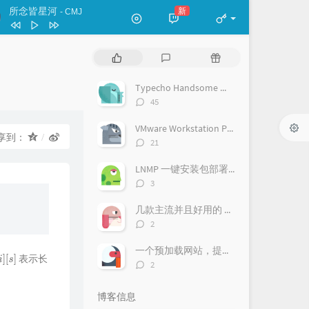
所念皆星河
新
- CMJ
Flower Dance
DJ OKAWARI
所念皆星河
CMJ
热
最
随
夜的钢琴曲(五)
石进
门
新
机
文
评
文
城南花已开
三亩地
Typecho Handsome 主题显示实时在线人数
章
论
章
评
45
いつも何度でも
宗次郎
论
数：
VMware Workstation Player 15.5 安装教程（附注册机）
梦中的婚礼
Richard Clayderman
享到：
评
21
爱的纪念（童年的回忆）（翻自 理查
论
数：
LNMP 一键安装包部署 Django 项目
.克莱德曼）
nengcd
莫扎特：土耳其进行曲
群星
评
3
论
数：
几款主流并且好用的 Markdown 编辑器一览
评
2
论
数：
一个预加载网站，提升网站速度的 JS - instant.page
表示长
i
]
[
s
]
评
2
论
数：
博客信息