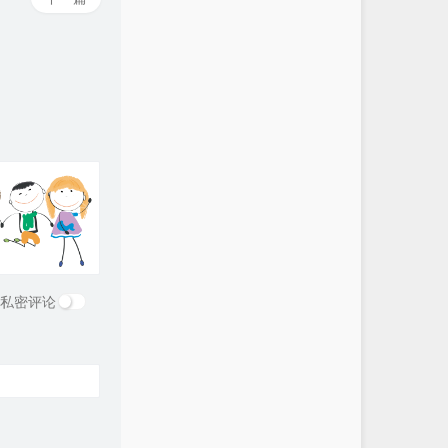
ps, 
'a'
);

first.second;

+ ) {

& s2) == 
0
)) check[i] = 
false
;

私密评论
 {


