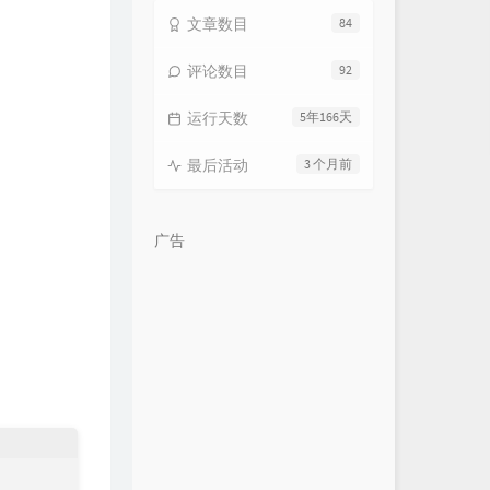
文章数目
84
评论数目
92
运行天数
5年166天
最后活动
3 个月前
广告
s
t
o
t
⋯