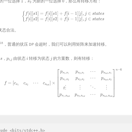
的一位选择
，
为新的一位选择
，那么有转移方程：
1
s
2
0
{
f
[
i
]
[
s
1
]
=
f
[
i
]
[
s
1
]
+
f
[
i
−
1
]
[
j
]
,
j
∈
s
t
a
t
e
s
f
[
i
]
[
s
2
]
=
f
[
i
]
[
s
2
]
+
f
[
i
−
1
]
[
j
]
,
j
∈
s
t
a
t
e
s
状态合法。
，普通的状压 DP 会超时，我们可以利用矩阵来加速转移。
态
，
由状态
转移为状态
的方案数，则有转移：
s
p
i
,
j
i
j
2
⋯
c
s
t
o
t
]
×
[
p
s
1
,
s
1
p
s
2
,
s
1
⋯
p
s
t
o
t
,
s
1
p
s
1
,
s
2
p
s
2
,
s
2
⋯
p
s
t
o
t
,
s
2
t
⋮
⋮
⋱
⋮
p
s
1
,
s
t
o
t
p
s
2
,
p
s
t
o
t
,
s
t
o
t
]
n
−
6
lude
<bits/stdc++.h>