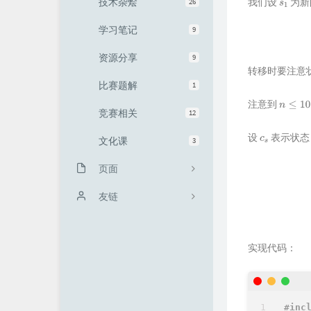
技术杂烩
我们设
为新
26
s
1
学习笔记
9
资源分享
9
转移时要注意
比赛题解
1
注意到
n
≤
10
18
竞赛相关
12
设
表示状
文化课
c
s
3
页面
f
=
[
c
s
1
c
s
关于博客
友链
我的仓库
Zeruns's Blog
实现代码：
文章归档
ITBOB’S BLOG
友情链接
Reqwey's Blog
时光机
#
inc