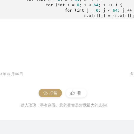
for
 (
int
 i = 
0
; i < 
64
; i ++ ) {

for
 (
int
 j = 
0
; j < 
64
; j ++ 
					c.a[i][j] = (c.a[i][
				}

		}

	}

return
 c;

}

 p, res;

convert
(string s, 
char
 ch)
{

int
 res = 
0
, len = s.
length
();

for
 (
int
 i = 
0
; i < len; i ++ ) res = res * 
2
 + (s[i]
©
年 07 月 06 日
return
 res;

init
(Mat &res)
{

打赏
赞
for
 (
int
 i = 
0
; i < 
64
; i ++ ) {

		res.a[i][i] = 
1
;

赠人玫瑰，手有余香。您的赞赏是对我最大的支持!
}

ed
main
()
{

	n = 
read
(), m = 
read
();
