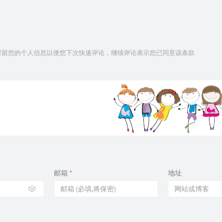
tmps;

for
 (
int
 i = 
1
; i <= m; i ++ ) {

n >> tmps;

int
 t1 = 
convert
(tmps, 
'b'
), t2 = 
convert
(tm
		a[i] = {{t1, t2}, tmps.
size
()};

}

 技术保留您的个人信息以便您下次快速评论，继续评论表示您已同意该条款
int
 mxl = 
min
(n, 
6ll
), tot = (
1
 << mxl);

for
 (
int
 i = 
0
; i < tot; i ++ ) {

		check[i] = 
true
;

for
 (
int
 k = 
1
; k <= m; k ++ ) {

int
 s1 = a[k].first.first, s2 = a[k].
int
 nowlen = a[k].second;

for
 (
int
 j = nowlen - 
1
; j < mxl; j +
if
 (((i & s1) == s1) && ((i 
				s1 <<= 
1
, s2 <<= 
1
;

		}

	}

// 未优化 dp
if
 (check[i]) f[mxl][i] = 
1
;

}

邮箱
*
地址
if
 (n <= 
1e5
) {

for
 (
int
 i = mxl; i <= n; i ++ ) {

🎲
for
 (
int
 s = 
0
; s < tot; s ++ ) {

for
 (
int
 c = 
0
; c < 
2
; c ++ )
int
 j = (s << 
1
) | c;