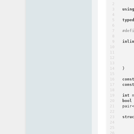
usin
type
#
def
inli
}

cons
cons
int
bool
pair
stru