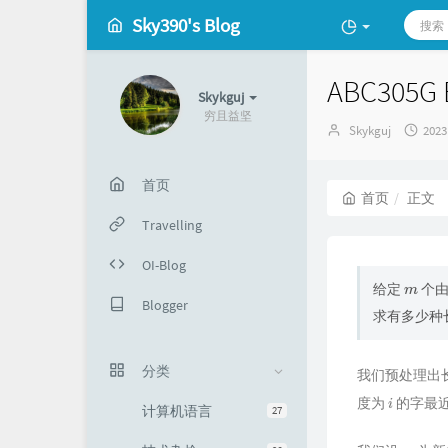
Sky390's Blog
ABC305G 
Skykguj
穷且益坚
博
发
Skykguj
202
主：
布
时
间：
首页
首页
正文
Travelling
OI-Blog
给定
个
m
Blogger
求有多少种
分类
我们预处理出
度为
的字最
i
计算机语言
27