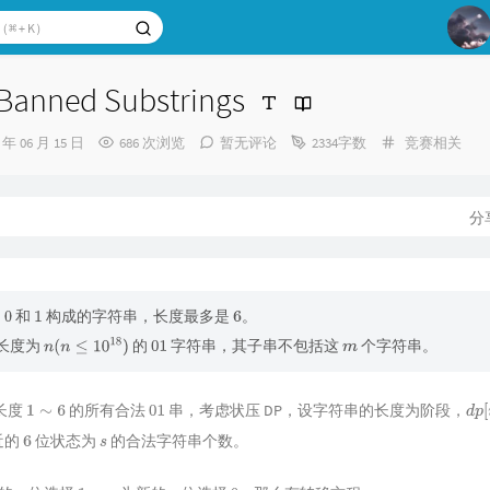
3
4
Banned Substrings
5
6
分
3 年 06 月 15 日
686 次浏览
暂无评论
2334字数
竞赛相关
类：
7
8
分
9
德
10
由
和
构成的字符串，长度最多是
。
0
1
6
长度为
的
字符串，其子串不包括这
个字符串。
n
(
n
≤
10
18
)
01
m
长度
的所有合法
串，考虑状压 DP，设字符串的长度为阶段，
1
∼
6
01
d
p
[
近的
位状态为
的合法字符串个数。
6
s