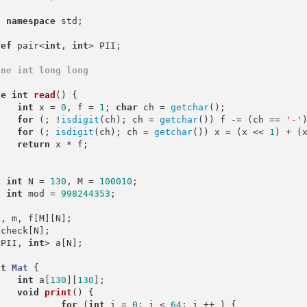
g
namespace
 std;

def
 pair<
int
, 
int
> PII;

ine
 int long long
ne
int
read
()
{

int
 x = 
0
, f = 
1
; 
char
 ch = 
getchar
();

for
 (; !
isdigit
(ch); ch = 
getchar
()) f -= (ch == 
'-'
for
 (; 
isdigit
(ch); ch = 
getchar
()) x = (x << 
1
) + (
return
 x * f;

t
int
 N = 
130
, M = 
100010
t
int
 mod = 
998244353
;

 check[N];

<PII, 
int
> a[N];

ct
Mat
 {
int
 a[
130
][
130
];

void
print
()
{

for
 (
int
 i = 
0
; i < 
64
; i ++ ) {
