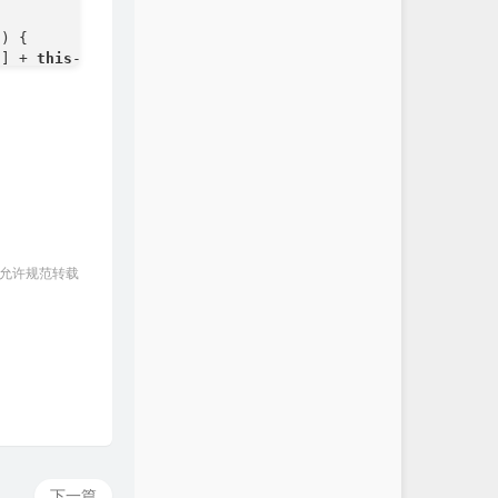
) {

j] + 
this
->a[i][k] * b.a[k][j] % mod) % mod;

 == ch);

 允许规范转载
下一篇